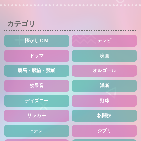
カテゴリ
懐かしＣＭ
テレビ
ドラマ
映画
競馬・競輪・競艇
オルゴール
効果音
洋楽
ディズニー
野球
サッカー
格闘技
Eテレ
ジブリ