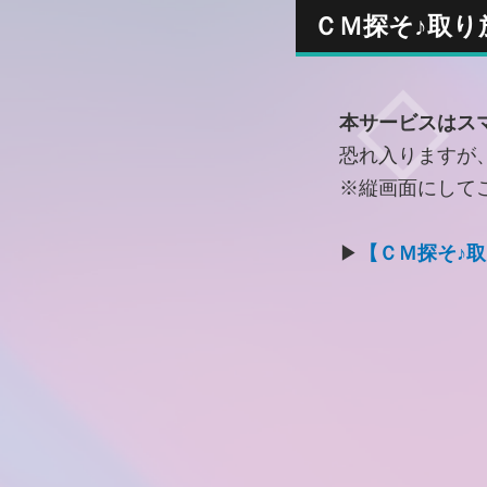
ＣＭ探そ♪取り
本サービスはス
恐れ入りますが
※縦画面にして
▶
【ＣＭ探そ♪取